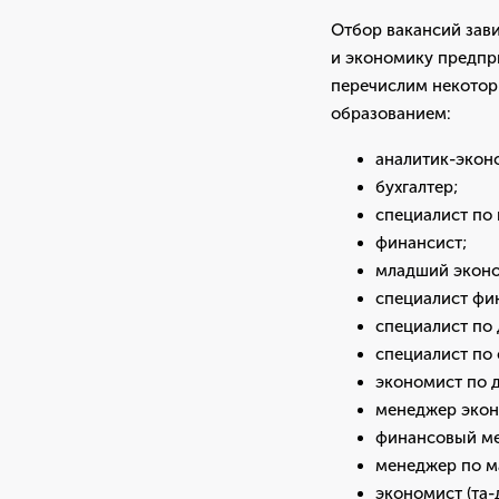
Отбор вакансий зав
и экономику предпри
перечислим некотор
образованием:
аналитик-экон
бухгалтер;
специалист по
финансист;
младший эконо
специалист фи
специалист по
специалист по
экономист по 
менеджер экон
финансовый м
менеджер по ма
экономист (та-д