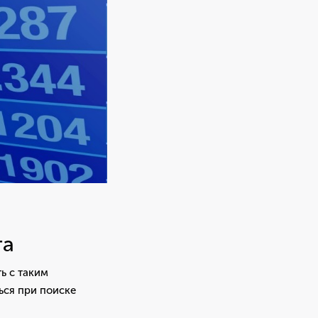
та
ь с таким
ься при поиске