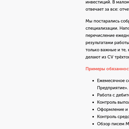
инвестиций. В малом
отвечает за все: отч
Мы постарались собр
специализации. Напо
перечисление ежедн
результатами работ
только важные и те,
делают из CV трёхт
Примеры обязаннос
Ежемесячное с
Предприятие».
Работа с деби
Контроль выпо
Оформление и 
Контроль средс
Обзор писем М