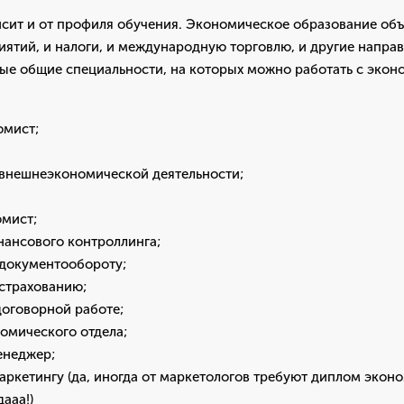
исит и от профиля обучения. Экономическое образование об
ятий, и налоги, и международную торговлю, и другие напра
ые общие специальности, на которых можно работать с эко
омист;
 внешнеэкономической деятельности;
мист;
нансового контроллинга;
 документообороту;
 страхованию;
договорной работе;
омического отдела;
енеджер;
ркетингу (да, иногда от маркетологов требуют диплом эконо
ааа!)