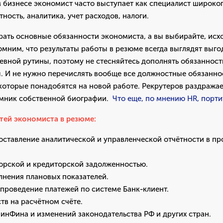
 бизнесе экономист часто выступает как специалист широко
етность, аналитика, учет расходов, налоги.
ать основные обязанности экономиста, а вы выбирайте, исх
мним, что результаты работы в резюме всегда выглядят выго
евной рутины, поэтому не стесняйтесь дополнять обязаннос
ы. И не нужно перечислять вообще все должностные обязанно
 которые понадобятся на новой работе. Рекрутеров раздражае
омник собственной биографии.
Что еще, по мнению HR, порт
тей экономиста в резюме:
оставление аналитической и управленческой отчётности в п
торской и кредиторской задолженностью.
лнения плановых показателей.
проведение платежей по системе Банк-клиент.
тв на расчётном счёте.
инФина и изменений законодательства РФ и других стран.