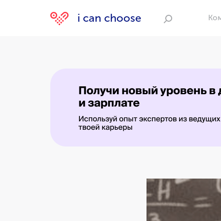
i can choose
Ко
Поиск