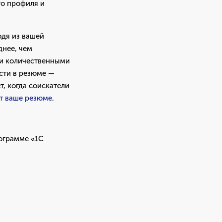
го профиля и
одя из вашей
днее, чем
ти количественными
сти в резюме —
т, когда соискатели
ит ваше резюме
.
рограмме «1С