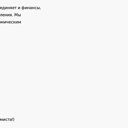
ъединяет и финансы,
вления. Мы
номическим
миста!)