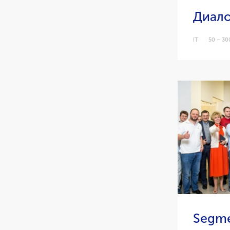
Диало
IT
50 – 30
Segm