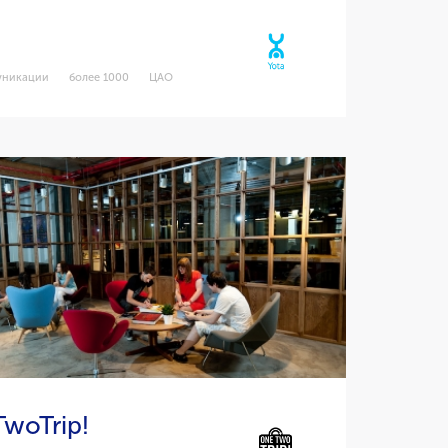
уникации
более 1000
ЦАО
woTrip!