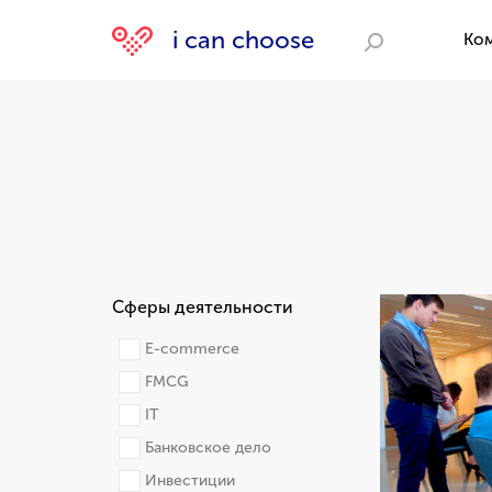
i can choose
Ко
Поиск
Сферы деятельности
E-commerce
FMCG
IT
Банковское дело
Инвестиции