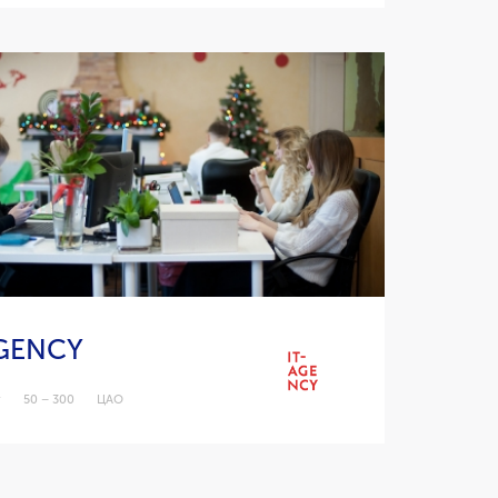
AGENCY
г
50 – 300
ЦАО