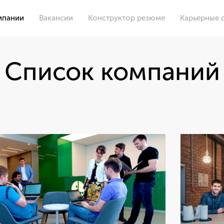
мпании
Вакансии
Конструктор резюме
Карьерные 
Список компаний