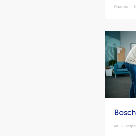
Реклама
5
Bosch
Машиностро