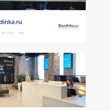
dinka.ru
50 – 300
ЦАО