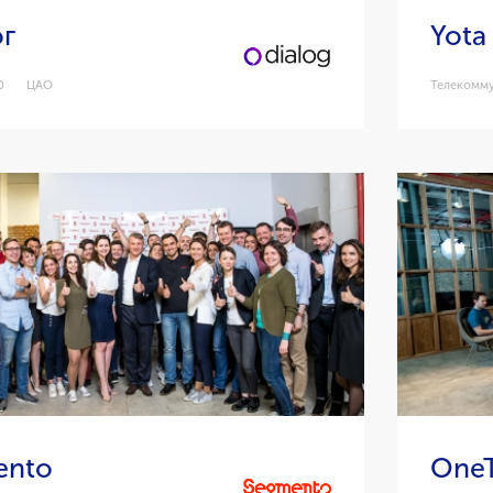
г
Yota
0
ЦАО
Телекомм
ento
OneT