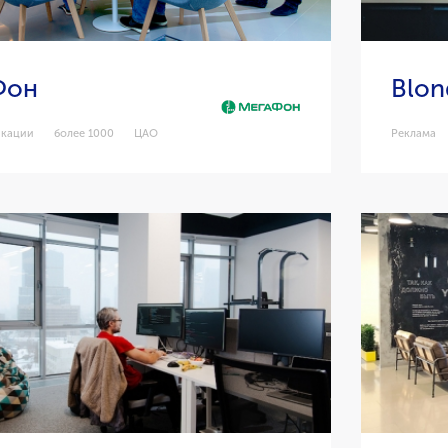
Фон
Blon
икации
более 1000
ЦАО
Реклама