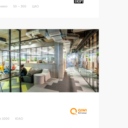
ревел
50 – 300
ЦАО
I
е 1000
ЮАО