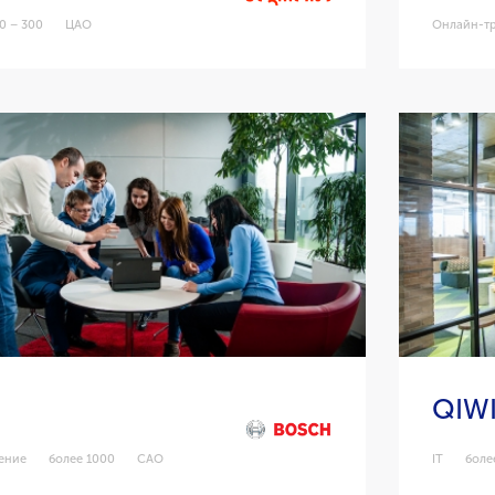
0 – 300
ЦАО
Онлайн-т
QIW
ение
более 1000
САО
IT
боле