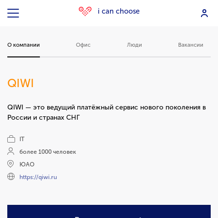
i can choose
О компании
Офис
Люди
Вакансии
QIWI
QIWI — это ведущий платёжный сервис нового поколения в
России и странах СНГ
IT
более 1000 человек
ЮАО
https://qiwi.ru