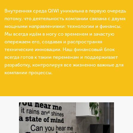
Внутренняя среда QIWI уникальна в первую очередь
потому, что деятельность компании связана с двумя
мощными направлениями: технологии и финансы.
Мы всегда идём в ногу со временем и зачастую
опережаем его, создавая и распространяя
технические инновации. Наш финансовый блок
всегда готов к таким переменам и поддерживает
разработку, контролируя все жизненно важные для
компании процессы.