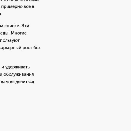
 примерно всё в
а.
м списке. Эти
реды. Многие
спользуют
карьерный рост без
 и удерживать
ти обслуживания
 вам выделиться