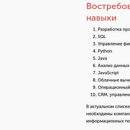
Востребов
навыки
Разработка пр
SQL
Управление фи
Python
Java
Анализ данных
JavaScript
Облачные выч
Операционный
CRM, управлен
В актуальном списке
необходимы компания
информационных тех