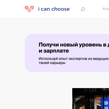
i can choose
Ко
Поиск