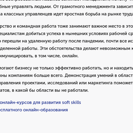
обные управлять людьми. От грамотного менеджмента зависит
а классных управленцев идет яростная борьба на рынке труд
ство и командная работа тоже занимают важное место в это
ециалистам добиться успеха в нынешних условиях рабочей с
 перешли на удаленную работу после пандемии, почти все и
деленной работы. Эти обстоятельства делают невозможным 
муницировать, в том числе, онлайн.
огают бизнесу не только эффективно работать, но и находить
ужны компаниям больше всего. Демонстрация умений в облас
управления проектами, исследований или маркетинга поможет
атов, в какой бы области вы не работали.
нлайн-курсов для развития soft skills
есплатного онлайн-образования