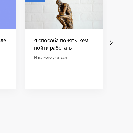
сле
4 способа понять, кем
Самы
пойти работать
навы
верс
И на кого учиться
Топчи