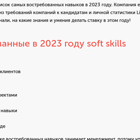
писок самых востребованных навыков в 2023 году. Компания
 из требований компаний к кандидатам и личной статистики L
али, на какие знания и умения делать ставку в этом году!
нные в 2023 году soft skills
клиентов
оектами
 навыки
нде
ске востребованных навыков занимает менеджмент, потому чт