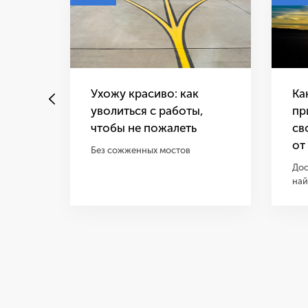
Ухожу красиво: как
Ка
уволиться с работы,
пр
чтобы не пожалеть
св
от
Без сожженных мостов
Дос
най