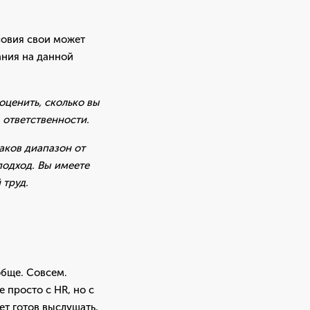
словия свои может
ания на данной
оценить, сколько вы
 ответственности.
каков диапазон от
подход. Вы имеете
 труд.
обще. Совсем.
 просто с HR, но с
ет готов выслушать,