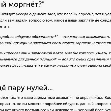
ый моргнёт?"
выглядит беседа о деньгах. Мол, кто первый спросил, тот и у
. Если вам задали вопрос о том, каковы ваши зарплатные ожид
етить:
дробнее обсудим обязанности?" — это даст вам возможность 
данной позиции и насколько соотносится зарплата и степенm
ных требований к заработной плате, мне бы хотелось узнать, 
мальной для данной позиции!" — вот это очень правильный 
 можете расcчитывать и в рамках названных сумм оценить свой
ё пару нулей...
ается так, что ваши зарплатные ожидания не оправдались. Во
приятно, но вы можете подробнее обсудить данный вопрос не
ом нет ничего постыдного или неловкого — хороший босс буд