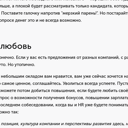
льше, а плохой будет рассматривать только кандидата, котор
Поставите галочку напротив "мерзкий парень!". Но постарайт
вопросе денег это и не всегда возможно.
 любовь
конечно. Если у вас есть предложения от разных компаний, с 
то. Но утопично.
с небольшим окладом вам нравится, вам уже сейчас хочется на
 самое ценное, соглашайтесь. Уволиться всегда успеете. Пуст
сможете потом добиться повышения, если будете любить своё
опрос о возможности получения бонусов, повышении зарплат
оследнем собеседовании, когда вы и HR уже будете понимать,
ожно так:
 позиция, культура компании и перспективы развития здесь, 