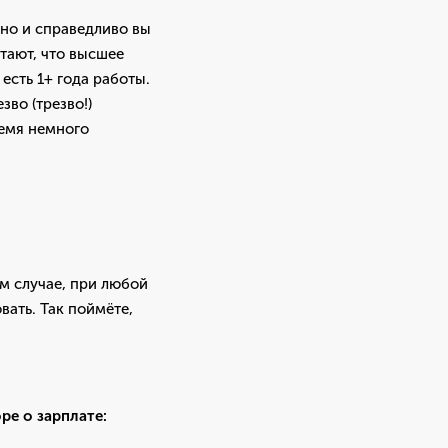
чно и справедливо вы
тают, что высшее
есть 1+ года работы.
зво (трезво!)
ремя немного
ом случае, при любой
вать. Так поймёте,
ре о зарплате: