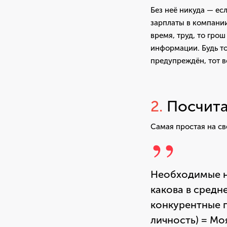
Без неё никуда — есл
зарплаты в компании
время, труд, то гро
информации. Будь то
предупреждён, тот 
2.
Посчита
Самая простая на св
Необходимые на
какова в средн
конкурентные п
личность) = Мо