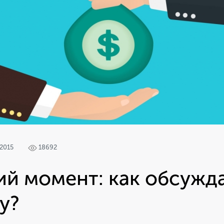
 2015
18692
й момент: как обсужд
у?