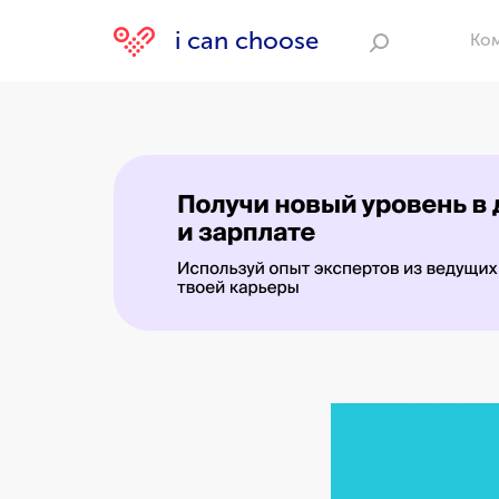
i can choose
Ко
Поиск