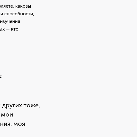
вляете, каковы
ои способности,
 изучения
ых — кто
к:
 других тоже,
+ мои
ния, моя