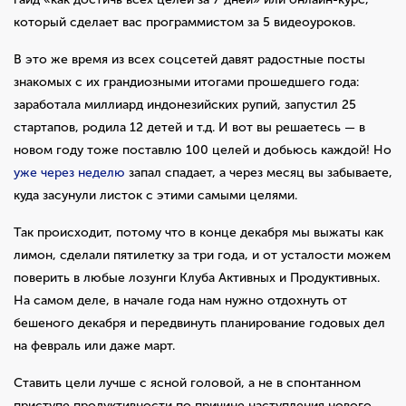
который сделает вас программистом за 5 видеоуроков.
В это же время из всех соцсетей давят радостные посты
знакомых с их грандиозными итогами прошедшего года:
заработала миллиард индонезийских рупий, запустил 25
стартапов, родила 12 детей и т.д. И вот вы решаетесь — в
новом году тоже поставлю 100 целей и добьюсь каждой! Но
уже через неделю
запал спадает, а через месяц вы забываете,
куда засунули листок с этими самыми целями.
Так происходит, потому что в конце декабря мы выжаты как
лимон, сделали пятилетку за три года, и от усталости можем
поверить в любые лозунги Клуба Активных и Продуктивных.
На самом деле, в начале года нам нужно отдохнуть от
бешеного декабря и передвинуть планирование годовых дел
на февраль или даже март.
Ставить цели лучше с ясной головой, а не в спонтанном
приступе продуктивности по причине наступления нового