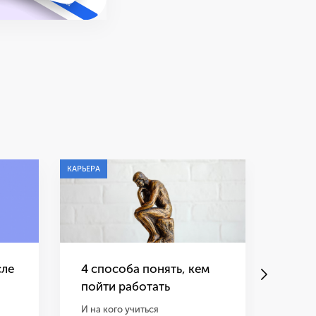
КАРЬЕРА
КАРЬЕРА
сле
4 способа понять, кем
Самы
пойти работать
навы
верс
И на кого учиться