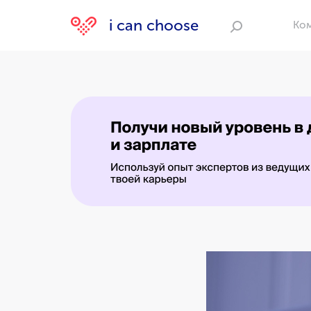
i can choose
Ко
Поиск