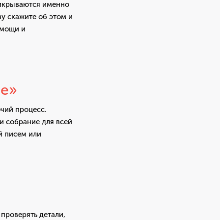
рикрываются именно
зу скажите об этом и
омощи и
ие»
чий процесс.
и собрание для всей
й писем или
 проверять детали,