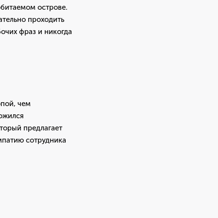
обитаемом острове.
ательно проходить
очих фраз и никогда
пой, чем
ложился
оторый предлагает
импатию сотрудника