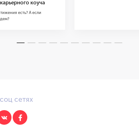
 карьерного коуча
тижения есть? А если
дем?
соц сетях