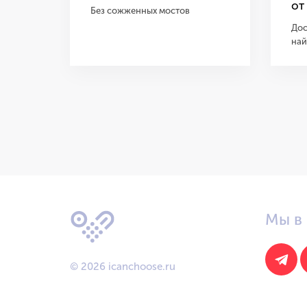
от
Без сожженных мостов
Дос
най
Мы в 
© 2026
icanchoose.ru