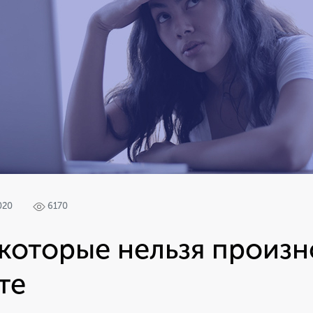
020
6170
 которые нельзя произ
те