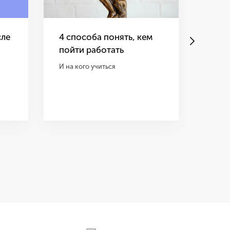
сле
4 способа понять, кем
Самы
пойти работать
навы
верс
И на кого учиться
Топчи