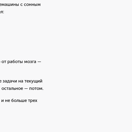
офемашины с сонным
л:
 от работы мозга —
е задачи на текущий
, остальное — потом.
 и не больше трех