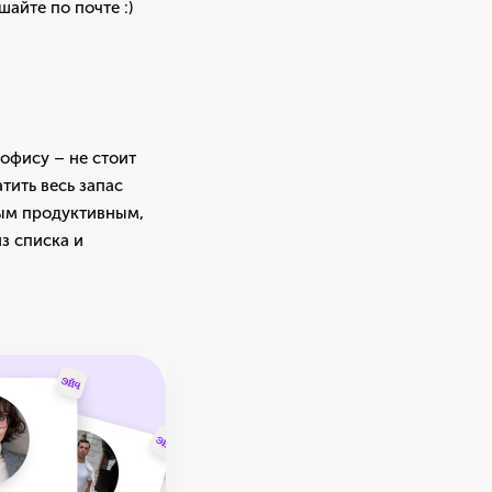
айте по почте :)
 офису – не стоит
тить весь запас
мым продуктивным,
из списка и