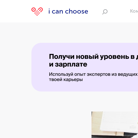
i can choose
Ко
Поиск