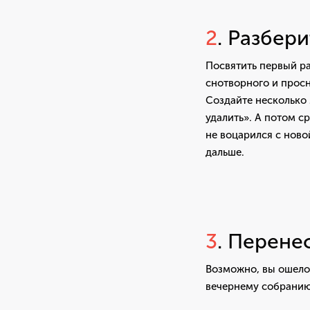
2
. Разбер
Посвятить первый ра
снотворного и просн
Создайте несколько 
удалить». А потом с
не воцарился с нов
дальше.
3
. Перене
Возможно, вы ошело
вечернему собранию.