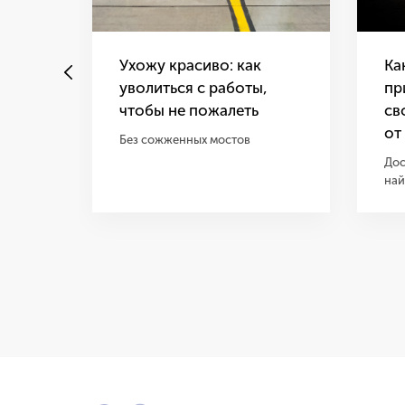
Ухожу красиво: как
Ка
уволиться с работы,
пр
чтобы не пожалеть
св
от
Без сожженных мостов
Дос
най