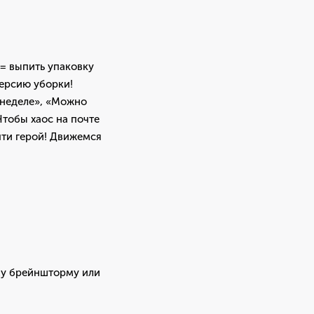
 = выпить упаковку
версию уборки!
 неделе», «Можно
Чтобы хаос на почте
чти герой! Движемся
му брейншторму или