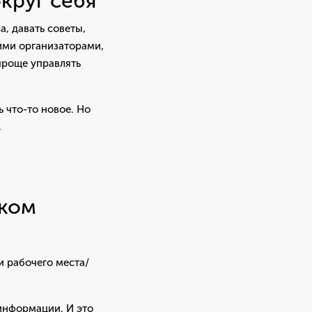
круг себя
, давать советы,
ими организаторами,
проще управлять
 что-то новое. Но
,
шком
и рабочего места/
информации. И это