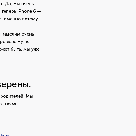
х. Да, мы очень
 теперь iPhone 6 —
да, именно потому
ы мыслим очень
ровках. Ну не
ожет быть, мы уже
верены.
х родителей. Мы
я, но мы
.