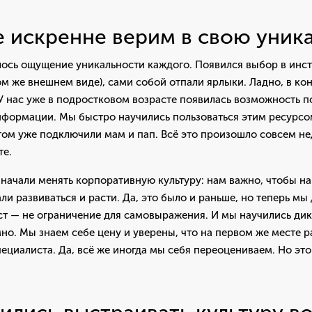
 искренне верим в свою уник
лось ощущение уникальности каждого. Появился выбор в инс
м же внешнем виде), сами собой отпали ярлыки. Ладно, в кон
У нас уже в подростковом возрасте появилась возможность по
формации. Мы быстро научились пользоваться этим ресурсом,
том уже подключили мам и пап. Всё это произошло совсем нед
те.
ачали менять корпоративную культуру: нам важно, чтобы на
ли развиваться и расти. Да, это было и раньше, но теперь мы
ст — не ограничение для самовыражения. И мы научились дик
мно. Мы знаем себе цену и уверены, что на первом же месте 
пециалиста. Да, всё же иногда мы себя переоцениваем. Но эт