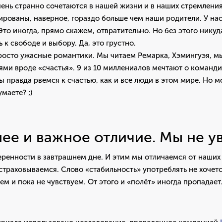
чень странно сочетаются в нашей жизни и в наших стремления
рованы, наверное, гораздо больше чем наши родители. У нас
Это иногда, прямо скажем, отвратительно. Но без этого нику
ь к свободе и выбору. Да, это грустно.
росто ужасные романтики. Мы читаем Ремарка, Хэмингуэя, м
ми вроде «счастья». 9 из 10 миллениалов мечтают о команди
ы правда рвемся к счастью, как и все люди в этом мире. Но м
умаете? ;)
ее и важное отличие. Мы не у
веренности в завтрашнем дне. И этим мы отличаемся от наши
страховываемся. Слово «стабильность» употреблять не хочетс
ем и пока не чувствуем. От этого и «полёт» иногда пропадает