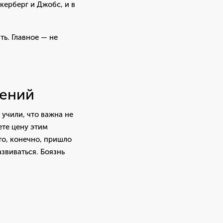
керберг и Джобс, и в
ть. Главное — не
жений
учили, что важна не
ете цену этим
то, конечно, пришло
звиваться. Боязнь