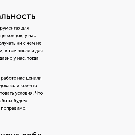
альность
трументах для
це концов, у нас
лучать ни с чем не
 в том числе и для
авно у нас, тогда
 работе нас ценили
 доказали кое-что
товать условия. Что
работы будем
о поправимо.