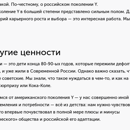
акой. По-честному, о российском поколении Y.
коление Y в большей степени представлено сильным полом. 
рий карьерного роста и выбора — это интересная работа. М
угие ценности
и — это дети конца 80-90-ых годов, которые пережили дефол
, и уже жили в Современной России. Однако важно сказать, 
 советские. Мы знали, что такое нуждаться в чем-то, и как н
Сюрпризу или Кока-Коле.
мся от американского поколения Y — у нас совершенно иной
емления и потребности — всё из детства: нам нужно чувствова
кто впервые почувствовал в полной мере плюсы и минусы
ческого» общества и российской его адаптации.