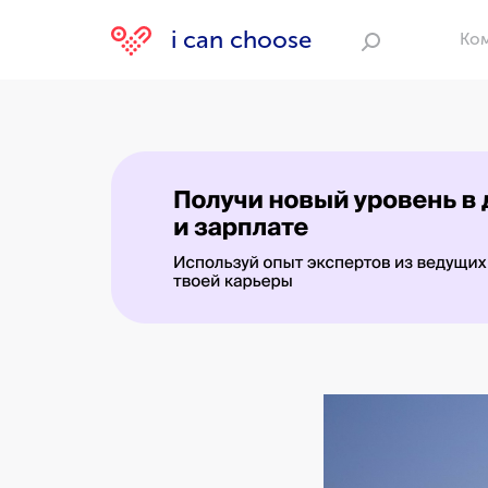
i can choose
Ко
Поиск