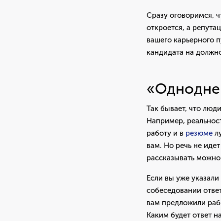
Сразу оговоримся, ч
откроется, а репут
вашего карьерного п
кандидата на должно
«Однодне
Так бывает, что люд
Например, реальност
работу и в
резюме
лу
вам. Но речь не иде
рассказывать можно
Если вы уже указали
собеседовании ответ
вам предложили рабо
Каким будет ответ н