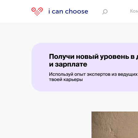
i can choose
Ко
Поиск