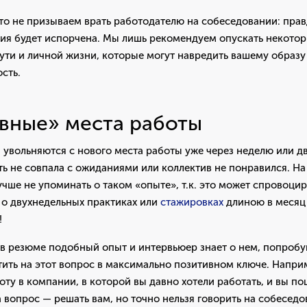
то не призываем врать работодателю на собеседовании: прав
ация будет испорчена. Мы лишь рекомендуем опускать некото
ути и личной жизни, которые могут навредить вашему образу
сть.
вные» места работы
и увольняются с нового места работы уже через неделю или д
ь не совпала с ожиданиями или коллектив не понравился. Н
чше не упоминать о таком «опыте», т.к. это может спровоци
т о двухнедельных практиках или
стажировках
длиною в месяц
!
 в резюме подобный опыт и интервьюер знает о нем, попробу
ить на этот вопрос в максимально позитивном ключе. Напри
ту в компании, в которой вы давно хотели работать, и вы по
а вопрос — решать вам, но точно нельзя говорить на собеседо