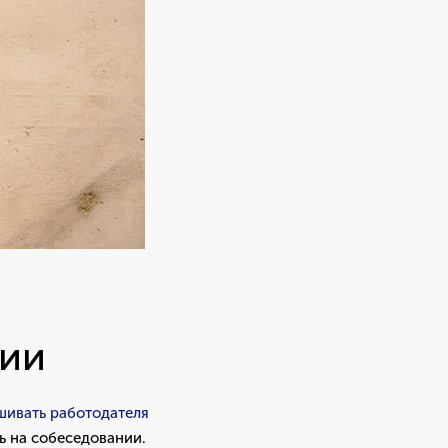
нии
шивать работодателя
ть на собеседовании.