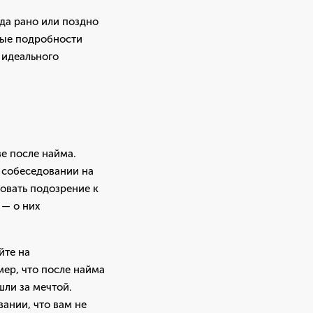
да рано или поздно
рые подробности
 идеального
ве после найма.
а собеседовании на
ровать подозрение к
 — о них
йте на
мер, что после найма
шли за мечтой.
вании, что вам не