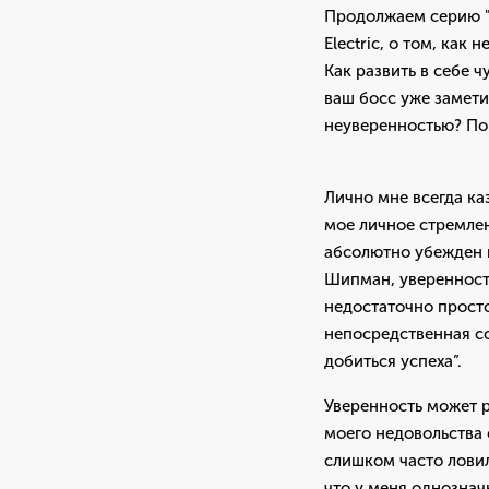
Продолжаем серию "
Electric, о том, ка
Как развить в себе 
ваш босс уже замети
неуверенностью? Пор
Лично мне всегда ка
мое личное стремлен
абсолютно убежден в 
Шипман, уверенност
недостаточно просто
непосредственная с
добиться успеха”.
Уверенность может 
моего недовольства 
слишком часто ловил
что у меня однознач