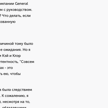
омпании General
ям с руководством.
 Что делать, если
вызванную
причиной тому было
е ожидания. Но я
и Кэй и Клэр
тентность, “Совсем
х - это
ь ею, чтобы
а была следствием
. К сожалению, я
, несмотря на то,
и, обладавшими