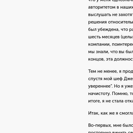
авторитетом в наших
выслушать не захотя
решения относительн
был убеждена, что р
шесть месяцев (целы
компании, поинтерес
мы знали, что вы бы
концов, эта должнос
Тем не менее, я прод
спустя мой шеф Дже
увереннее”. Но я уже
начистоту. Помню, т
итоге, я не стала от
Итак, как же я смогл
Во-первых, мне было
постоянно винить се