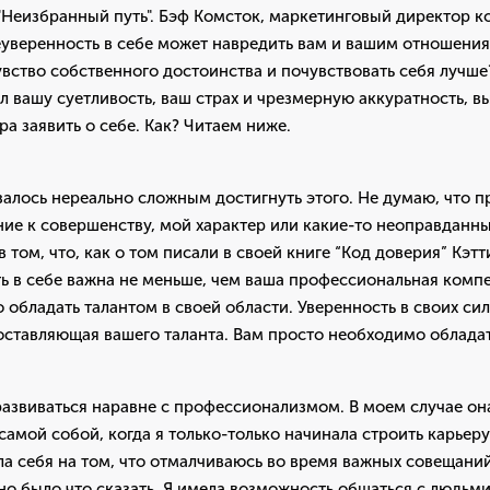
Неизбранный путь". Бэф Комсток, маркетинговый директор к
к неуверенность в себе может навредить вам и вашим отношени
чувство собственного достоинства и почувствовать себя лучше?
л вашу суетливость, ваш страх и чрезмерную аккуратность, 
а заявить о себе. Как? Читаем ниже.
залось нереально сложным достигнуть этого. Не думаю, что 
ие к совершенству, мой характер или какие-то неоправданны
том, что, как о том писали в своей книге “Код доверия” Кэтт
ь в себе важна не меньше, чем ваша профессиональная компе
 обладать талантом в своей области. Уверенность в своих сила
оставляющая вашего таланта. Вам просто необходимо обладат
развиваться наравне с профессионализмом. В моем случае он
самой собой, когда я только-только начинала строить карьеру
а себя на том, что отмалчиваюсь во время важных совещаний
но было что сказать. Я имела возможность общаться с людьм