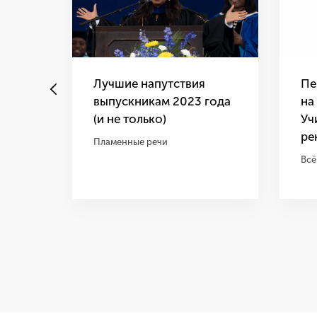
Лучшие напутствия
Пе
выпускникам 2023 года
на
(и не только)
Уч
нут?
ре
Пламенные речи
Всё