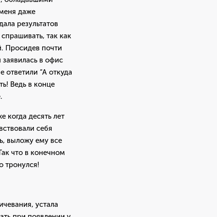
 меня даже
дала результатов
спрашивать, так как
й. Просидев почти
и заявилась в офис
е ответили “А откуда
ь! Ведь в конце
.
е когда десять лет
вствовали себя
сь, выложу ему все
Так что в конечном
о тронулся!
ичевания, устала
вать при появлении у