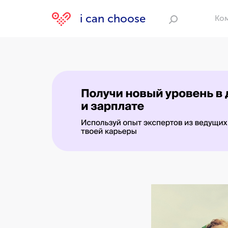
i can choose
Ко
Поиск