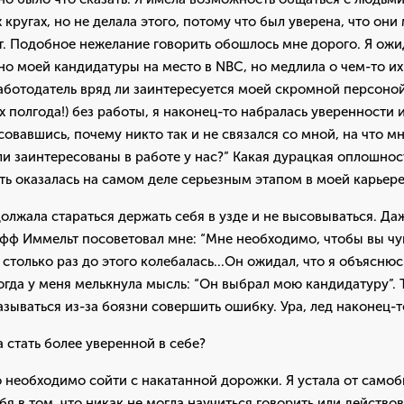
 кругах, но не делала этого, потому что был уверена, что они
т. Подобное нежелание говорить обошлось мне дорого. Я ожи
о моей кандидатуры на место в NBC, но медлила о чем-то их 
аботодатель вряд ли заинтересуется моей скромной персоно
х полгода!) без работы, я наконец-то набралась уверенности 
овавшись, почему никто так и не связался со мной, на что мн
ли заинтересованы в работе у нас?” Какая дурацкая оплошност
ть оказалась на самом деле серьезным этапом в моей карьере
олжала стараться держать себя в узде и не высовываться. Даж
фф Иммельт посоветовал мне: “Мне необходимо, чтобы вы чу
 столько раз до этого колебалась...Он ожидал, что я объясню
огда у меня мелькнула мысль: “Он выбрал мою кандидатуру”. 
казываться из-за боязни совершить ошибку. Ура, лед наконец-т
а стать более уверенной в себе?
 необходимо сойти с накатанной дорожки. Я устала от самоб
бя в том, что никак не могла научиться говорить или действо