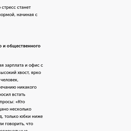
 стресс станет
нормой, начиная с
го и общественного
я зарплата и офис с
ысокий хвост, ярко
 человек,
амечанию никакого
осил встать
опросы: «Кто
дано несколько
д, только юбки ниже
ли говорить, что