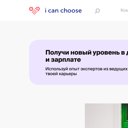
i can choose
Ко
Поиск