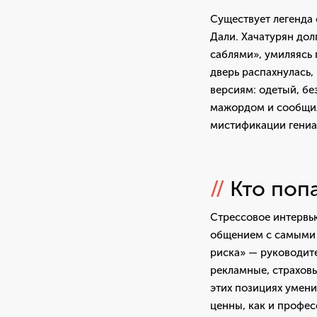
Существует легенда 
Дали. Хачатурян дол
саблями», умиляясь 
дверь распахнулась,
версиям: одетый, бе
мажордом и сообщил
мистификации гениа
//
Кто поп
Стрессовое интервь
общением с самыми 
риска» — руководит
рекламные, страхов
этих позициях умени
ценны, как и профе