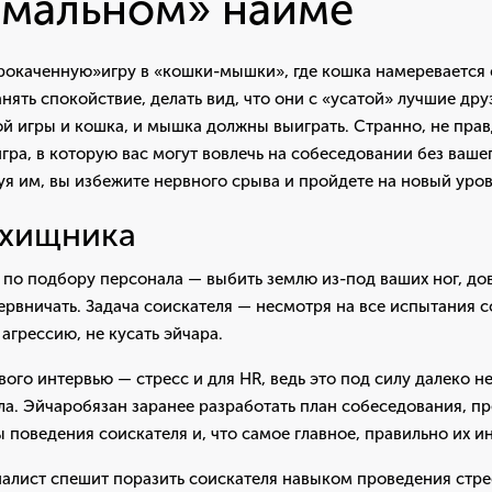
емальном» найме
рокаченную»игру в «кошки-мышки», где кошка намеревается 
ять спокойствие, делать вид, что они с «усатой» лучшие друз
ой игры и кошка, и мышка должны выиграть. Странно, не прав
гра, в которую вас могут вовлечь на собеседовании без вашег
уя им, вы избежите нервного срыва и пройдете на новый уров
 хищника
по подбору персонала — выбить землю из-под ваших ног, дов
нервничать. Задача соискателя — несмотря на все испытания с
а агрессию, не кусать эйчара.
ого интервью — стресс и для HR, ведь это под силу далеко н
а. Эйчаробязан заранее разработать план собеседования, пр
поведения соискателя и, что самое главное, правильно их и
иалист спешит поразить соискателя навыком проведения стр