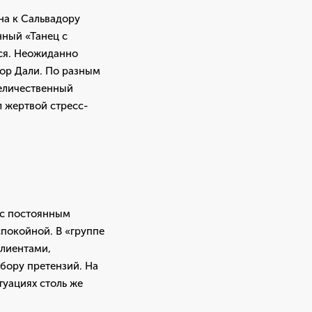
на к Сальвадору
нный «Танец с
лся. Неожиданно
дор Дали. По разным
величественный
 жертвой стресс-
 с постоянным
покойной. В «группе
клиентами,
бору претензий. На
туациях столь же