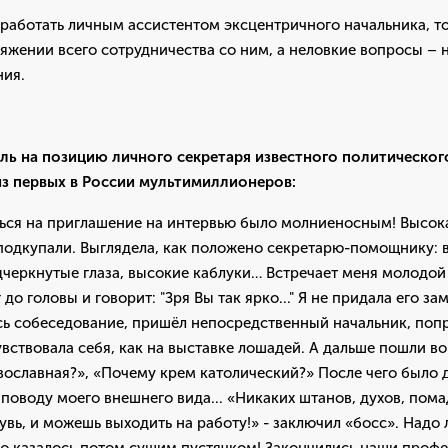
 работать личным ассистентом эксцентричного начальника, то
яжении всего сотрудничества со ним, а неловкие вопросы – 
ния.
ль на позицию личного секретаря известного политическо
из первых в России мультимиллионеров:
ься на приглашение на интервью было молниеносным! Высока
подкупали. Выглядела, как положено секретарю-помощнику: в
дчеркнутые глаза, высокие каблуки… Встречает меня молодой
 до головы и говорит: "Зря Вы так ярко..." Я не придала его з
сь собеседование, пришёл непосредственный начальник, попр
увствовала себя, как на выставке лошадей. А дальше пошли в
вославная?», «Почему крем католический?» После чего было 
поводу моего внешнего вида... «Никаких штанов, духов, пома
увь, и можешь выходить на работу!» - заключил «босс». Надо 