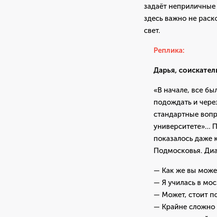
задаёт неприличные 
здесь важно не раск
свет.
Реплика:
Дарья, соискате
«В начале, все бы
подождать и чере
стандартные вопр
университете»… П
показалось даже к
Подмосковья. Диа
— Как же вы может
— Я училась в мо
— Может, стоит п
— Крайне сложно 