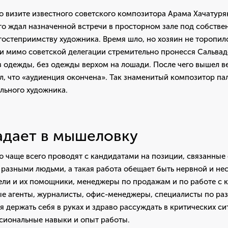
о визите известного советского композитора Арама Хачатуря
го ждал назначенной встречи в просторном зале под собстве
гостеприимству художника. Время шло, но хозяин не торопи
 и мимо советской делегации стремительно пронесся Сальва
з одежды, без одежды верхом на лошади. После чего вышел 
, что «аудиенция окончена». Так знаменитый композитор пал
льного художника.
адает в мышеловку
ю чаще всего проводят с кандидатами на позиции, связанные
разными людьми, а такая работа обещает быть нервной и нес
ели и их помощники, менеджеры по продажам и по работе с 
ые агенты, журналисты, офис-менеджеры, специалисты по раз
я держать себя в руках и здраво рассуждать в критических си
ссиональные навыки и опыт работы.