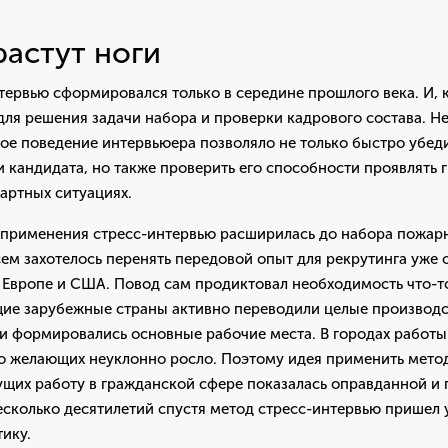
астут ноги
тервью сформировался только в середине прошлого века. И, к
для решения задачи набора и проверки кадрового состава. Н
ое поведение интервьюера позволяло не только быстро убеди
 кандидата, но также проверить его способности проявлять 
дартных ситуациях.
 применения стресс-интервью расширилась до набора пожарн
сем захотелось перенять передовой опыт для рекрутинга уже
Европе и США. Повод сам продиктовал необходимость что-то 
ущие зарубежные страны активно переводили целые производс
 и формировались основные рабочие места. В городах работы
во желающих неуклонно росло. Поэтому идея применить мето
ущих работу в гражданской сфере показалась оправданной и 
сколько десятилетий спустя метод стресс-интервью пришел 
ику.