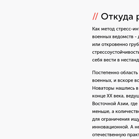
//
Откуда р
Как метод стресс-ин
военных ведомств - 
или откровенно груб
стрессоустойчивости
себя вести в нестан
Постепенно область
военных, и вскоре в
Новаторы нашлись в 
конце ХХ века, вед
Восточной Азии, где
меньше, а количест
для ограничения ищ
инновационной. А не
отечественную практ