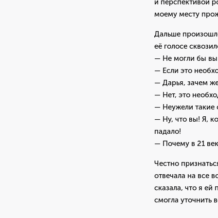
и перспективой р
моему месту прож
Дальше произошло 
её голосе сквози
— Не могли бы вы
— Если это необх
— Дарья, зачем же
— Нет, это необх
— Неужели такие 
— Ну, что вы! Я, 
падало!
— Почему в 21 век
Честно признаться
отвечала на все 
сказала, что я ей
смогла уточнить 