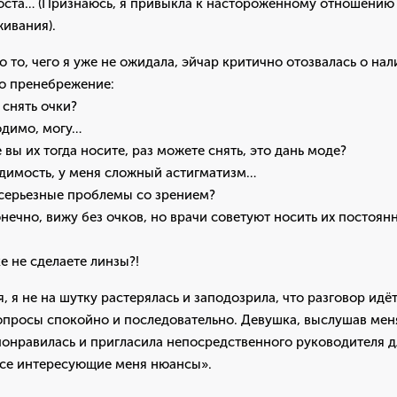
оста… (Признаюсь, я привыкла к настороженному отношению
ивания).
то, чего я уже не ожидала, эйчар критично отозвалась о нал
ло пренебрежение:
 снять очки?
одимо, могу…
 вы их тогда носите, раз можете снять, это дань моде?
одимость, у меня сложный астигматизм…
серьезные проблемы со зрением?
конечно, вижу без очков, но врачи советуют носить их постоян
е не сделаете линзы?!
, я не на шутку растерялась и заподозрила, что разговор идёт 
вопросы спокойно и последовательно. Девушка, выслушав мен
 понравилась и пригласила непосредственного руководителя дл
все интересующие меня нюансы».