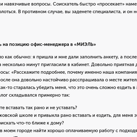
и навязчивые вопросы. Соискатель быстро «просекает» наме
олоться. В противном случае, вы заденете специалиста, и он 
ль на позицию офис-менеджера в «МИЭЛЬ»
ло как обычно: я пришла и мне дали заполнить анкету, а пос
з несколько минут пригласили в кабинет. Довольно приятная 
осы: «Расскажите подробнее, почему именно наша компания?
осле она довольно настойчиво расспрашивала о месте жител
ак-то старалась убедить меня, что это очень сложно ездить в
лог складывался примерно так:
е вставать так рано и не уставать?
сковской школе и привыкла рано вставать и ездить, для меня
оискать что-то ближе к дому?
в моем городе найти хорошо оплачиваемую работу с подхо