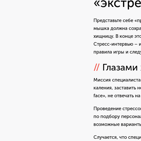
«экстр
Представьте себе «п
мышка должна сохран
хищницу. В конце эт
Стресс-интервью – и
правила игры и след
//
Глазами
Миссия специалиста 
каления, заставить 
face», не отвечать н
Проведение стрессов
по подбору персонал
возможные варианты 
Случается, что спец