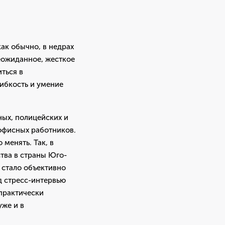
ак обычно, в недрах
еожиданное, жесткое
ться в
гибкость и умение
ых, полицейских и
 офисных работников.
менять. Так, в
тва в страны Юго-
 стало объективно
д стресс-интервью
практически
уже и в