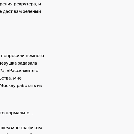
рения рекрутера, и
не даст вам зеленый
ле попросили немного
девушка задавала
», «Расскажите о
ьства, мне
 Москву работать из
 это нормально…
дящем мне графиком