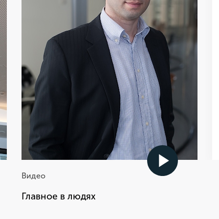
может. Только в данном
случае мы способны
получить максимальный
результат
Виктор Галустян
Вице-президент по продажам, JTI Россия
Видео
Главное в людях