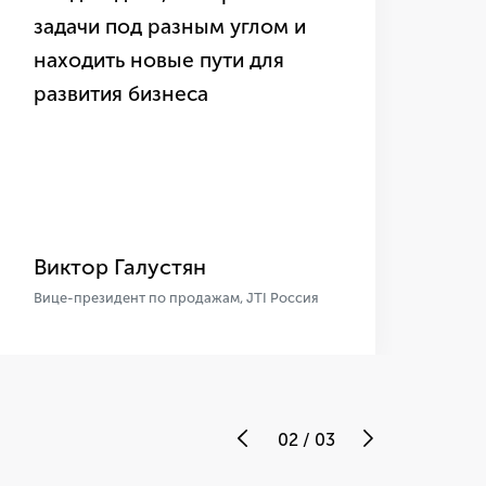
задачи под разным углом и
тр
находить новые пути для
пр
развития бизнеса
мн
по
Виктор Галустян
Ви
Вице-президент по продажам, JTI Россия
Виц
02
/
03