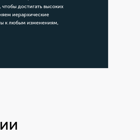
, чтобы достигать высоких
аняем иерархические
ты к любым изменениям,
нии