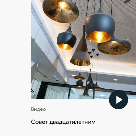
труда не выудишь и рыбку из
пруда. Трудиться нужно
много, тогда и результат
получается отличный
Виктор Галустян
Вице-президент по продажам, JTI Россия
Видео
Совет двадцатилетним