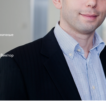
н
зничные
 Виктор