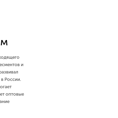
ам
дходящего
есментов и
развивал
 в России.
огает
ает оптовые
вание