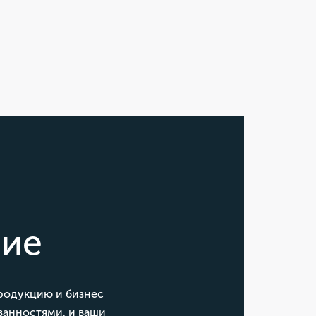
ние
продукцию и бизнес
занностями, и ваши