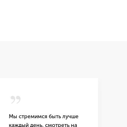
,,
,
Мы стремимся быть лучше
Са
каждый день, смотреть на
тр