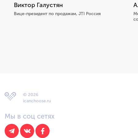
Виктор Галустян
А
Вице-президент по продажам, JTI Россия
М
с
© 2026
icanchoose.ru
Мы в соц сетях