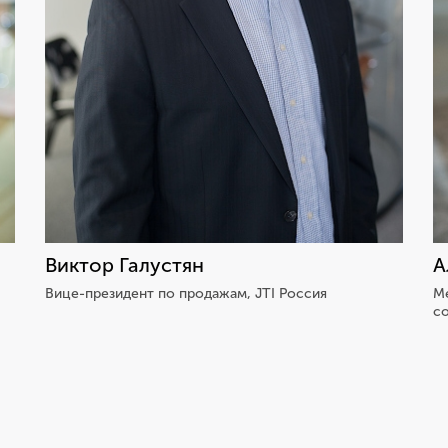
Виктор Галустян
А
Вице-президент по продажам, JTI Россия
М
с