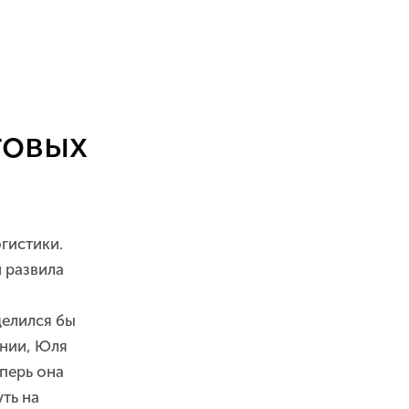
говых
огистики.
 развила
делился бы
ании, Юля
перь она
ть на