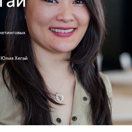
гай
кетинговых
я Юлия Хегай