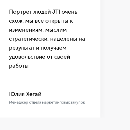
Компания сделала многое
для того, чтобы я состоялась
и как личность, и как
профессионал
Юлия Хегай
Менеджер отдела маркетинговых закупок