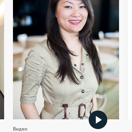
Портрет людей JTI очень
схож: мы все открыты к
изменениям, мыслим
стратегически, нацелены на
результат и получаем
удовольствие от своей
работы
Юлия Хегай
ок
Менеджер отдела маркетинговых закупок
Видео