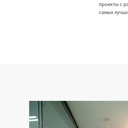
проекты с р
самых лучши
,,