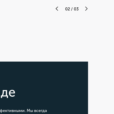
02
/
03
нде
ффективными. Мы всегда