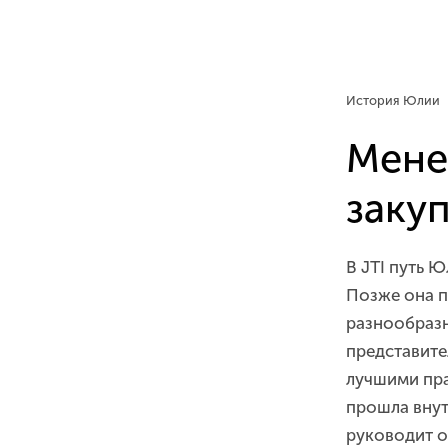
История Юлии
Мене
заку
В JTI путь Ю
Позже она п
разнообразн
представите
лучшими пра
прошла внут
руководит о