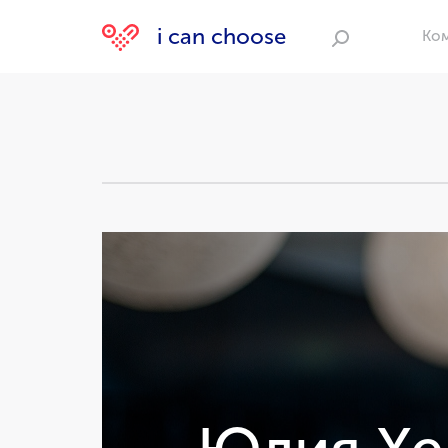
i can choose
Ко
Поиск