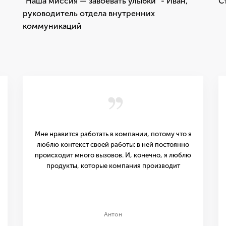
"Наша миссия — завоевать улыбки" - Иван,
С
руководитель отдела внутренних
коммуникаций
,,
Мне нравится работать в компании, потому что я
люблю контекст своей работы: в ней постоянно
происходит много вызовов. И, конечно, я люблю
продукты, которые компания производит
Антон