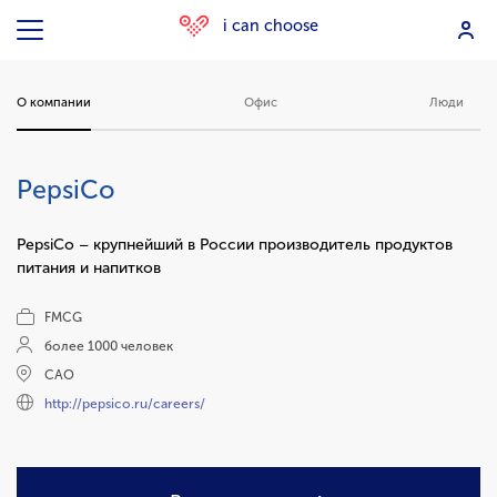
i can choose
О компании
Офис
Люди
PepsiCo
PepsiCo – крупнейший в России производитель продуктов
питания и напитков
FMCG
более 1000 человек
САО
http://pepsico.ru/careers/