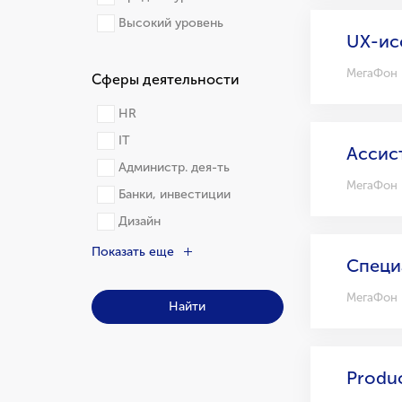
Высокий уровень
UX-ис
МегаФон
Сферы деятельности
HR
IT
Ассис
Администр. дея-ть
МегаФон
Банки, инвестиции
Дизайн
Показать еще
Специ
МегаФон
Найти
Produ