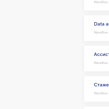
МегаФон
Data a
МегаФон
Ассис
МегаФон
Стаже
МегаФон