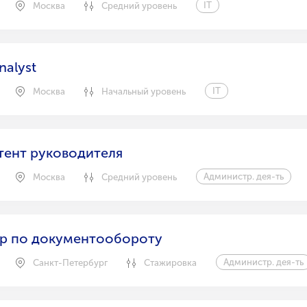
IT
Москва
Средний уровень
nalyst
IT
Москва
Начальный уровень
тент руководителя
Администр. дея-ть
Москва
Средний уровень
р по документообороту
Администр. дея-ть
Санкт-Петербург
Стажировка