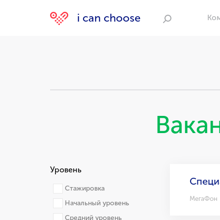
i can choose
Ко
Поиск
Вака
Уровень
Специ
Стажировка
МегаФон
Начальный уровень
Средний уровень