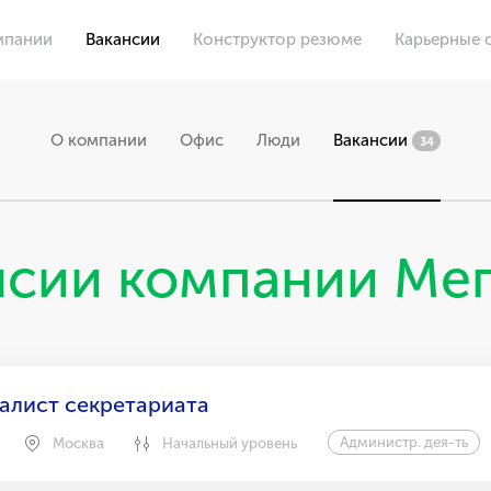
мпании
Вакансии
Конструктор резюме
Карьерные 
О компании
Офис
Люди
Вакансии
34
нсии компании Ме
алист секретариата
Администр. дея-ть
Москва
Начальный уровень