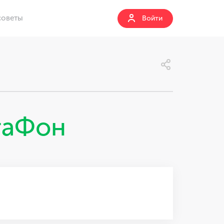
советы
Войти
гаФон