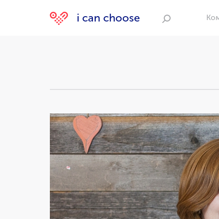
i can choose
Ко
Поиск