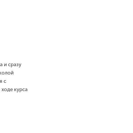
а и сразу
Школой
я с
 ходе курса