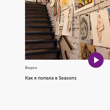
что работа в Seasons — это
то, чем я всегда хотела
заниматься
Оля Равинская
Координатор школы Seasons
Видео
Как я попала в Seasons