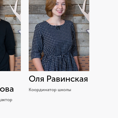
Оля Равинская
ова
Координатор школы
дактор