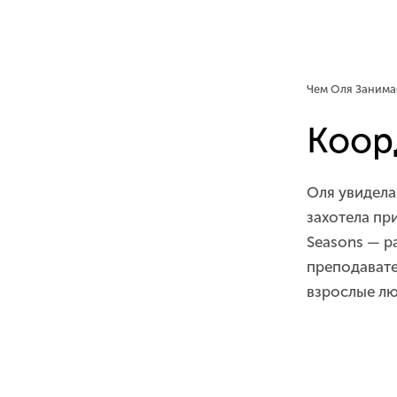
Чем Оля Занима
Коор
Оля увидела
захотела пр
Seasons — р
преподавател
взрослые лю