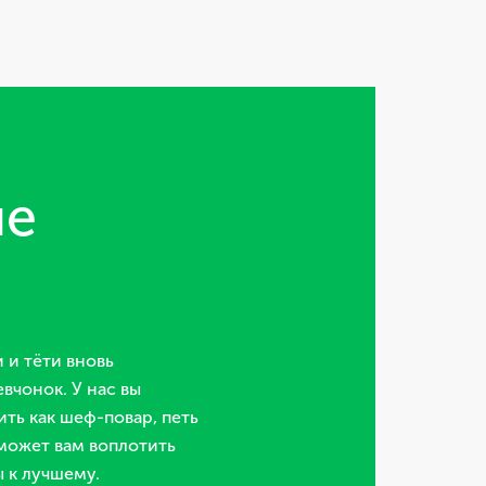
не
 и тёти вновь
вчонок. У нас вы
ить как шеф-повар, петь
может вам воплотить
 к лучшему.