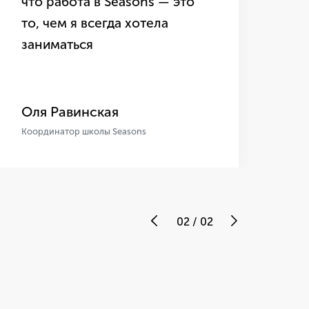
что работа в Seasons — это
то, чем я всегда хотела
заниматься
Оля Равинская
Ол
Координатор школы Seasons
Коо
02
/
02