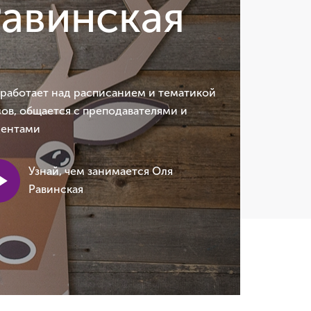
авинская
 работает над расписанием и тематикой
ов, общается с преподавателями и
дентами
Узнай, чем занимается Оля
Равинская