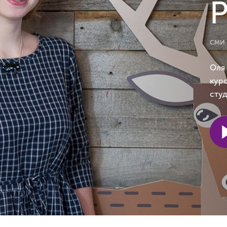
Р
СМИ
Оля
курс
сту