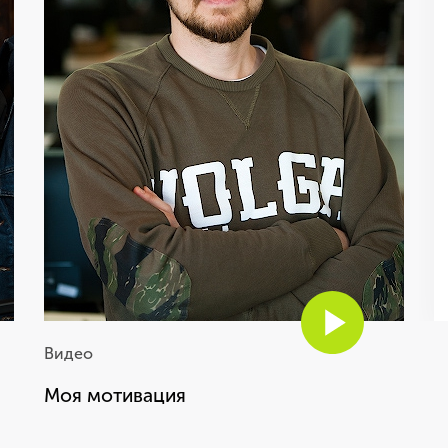
немножко специалистом по
e-commerce, немножко
стартапером, немножко
web-дизайнером и так далее
Алексей Полехин
Руководитель онлайн-университета
«Нетологии»
Видео
Моя мотивация