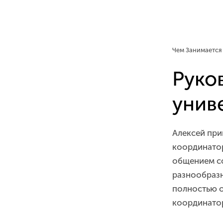
Чем Занимается
Руко
унив
Алексей при
координатор
общением со
разнообразне
полностью о
координатор