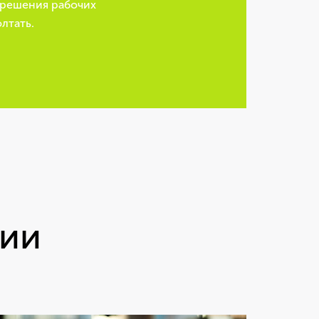
 решения рабочих
лтать.
нии