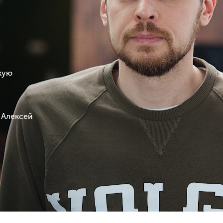
кую
 Алексей