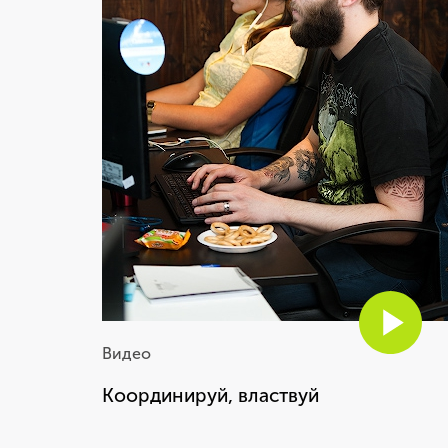
Работа в онлайн-
университете позволяет это
делать
Алексей Полехин
Руководитель онлайн-университета
«Нетологии»
Видео
Координируй, властвуй