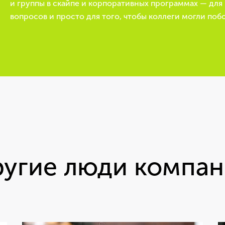
и группы в скайпе и корпоративных программах — для
вопросов и просто для того, чтобы коллеги могли побо
угие люди компа