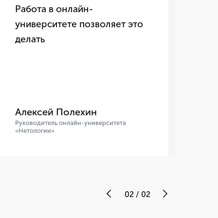
Работа в онлайн-
не
университете позволяет это
e-
делать
ст
we
Алексей Полехин
Ал
Руководитель онлайн-университета
Рук
«Нетологии»
«Не
02
/
02