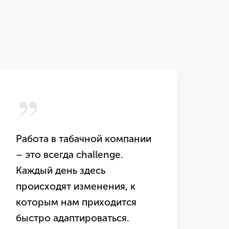
,,
,
Работа в табачной компании
В 
– это всегда challenge.
мн
Каждый день здесь
ст
происходят изменения, к
ка
которым нам приходится
ко
быстро адаптироваться.
со