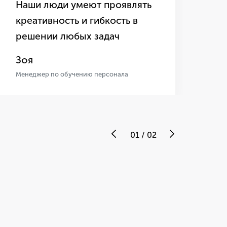
Наши люди умеют проявлять
во
креативность и гибкость в
др
решении любых задач
по
кр
Зоя
На
Менеджер по обучению персонала
Мен
сег
01
/
02