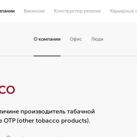
мпании
Вакансии
Конструктор резюме
Карьерные 
О компании
Офис
Люди
cco
еличине производитель табачной
 OTP (other tobacco products).