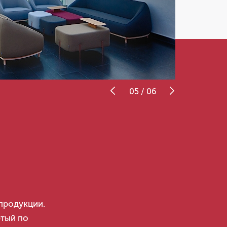
06
/
06
продукции.
ртый по