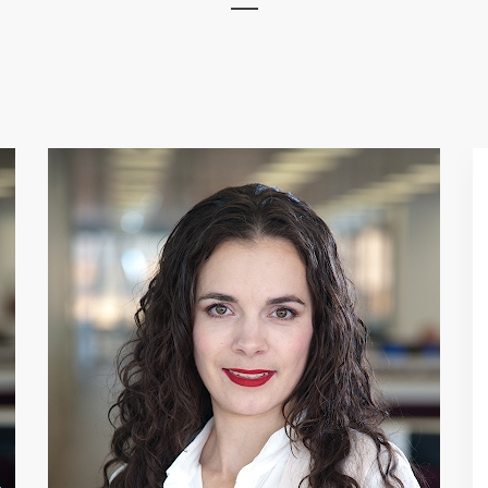
,,
В Imperial Tobacco есть
много примеров
стремительного развития
карьеры. Это первая
компания, где у многих
сотрудников есть