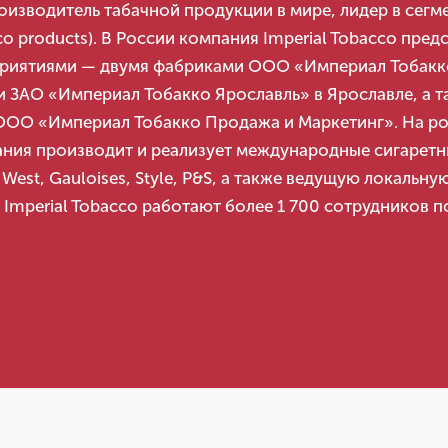
оизводитель табачной продукции в мире, лидер в сегм
co products). В России компания Imperial Tobacco пред
приятиями — двумя фабриками ООО «Империал Тобакко
и ЗАО «Империал Тобакко Ярославль» в Ярославле, а т
ООО «Империал Тобакко Продажа и Маркетинг». На р
ния производит и реализует международные сигарет
, West, Gauloises, Style, P&S, а также ведущую локальну
 Imperial Tobacco работают более 1 700 сотрудников п