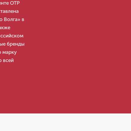
енте OTP
ставлена
 Волга» в
акже
оссийском
ные бренды
ю марку
о всей