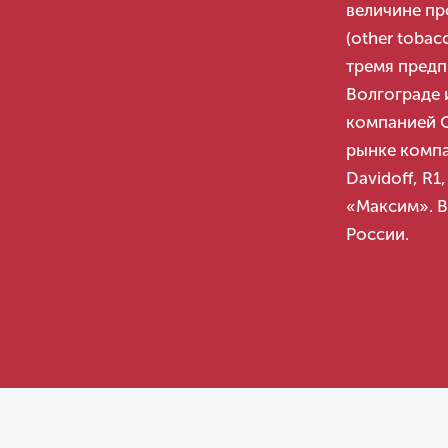
величине пр
(other tobac
тремя пред
Волгограде 
компанией 
рынке компа
Davidoff, R1
«Максим». В
России.