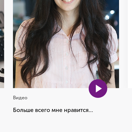
сейчас не жалею. Работа в
Adventum изменила мою
жизнь
Рита Алыкова
Account Director
Видео
Больше всего мне нравится...