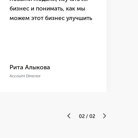
бизнес и понимать, как мы
се
можем этот бизнес улучшить
Ad
жи
Рита Алыкова
Ри
Account Director
Acco
02
/
02