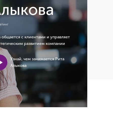
Алыкова
етинг
 общается с клиентами и управляет
атегическим развитием компании
Узнай, чем занимается Рита
Алыкова