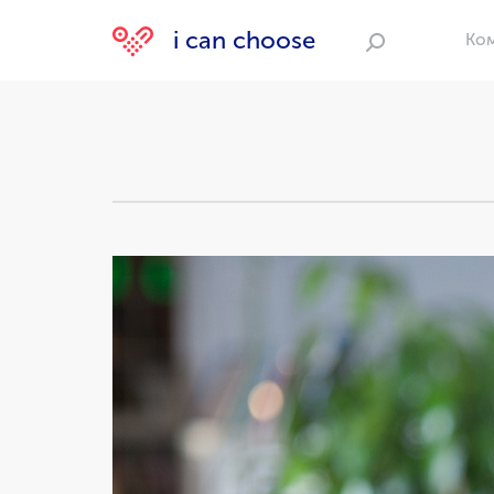
i can choose
Ко
Поиск