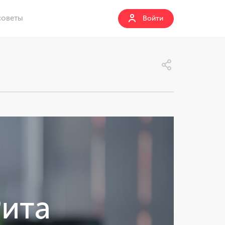
советы
Войти
ита