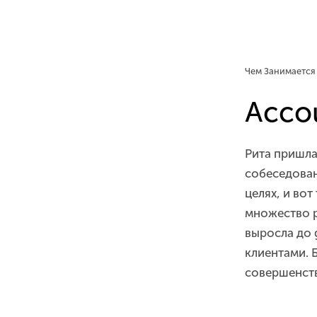
Чем Занимается
Accou
Рита пришла
собеседован
целях, и вот
множество р
выросла до 
клиентами. 
совершенств