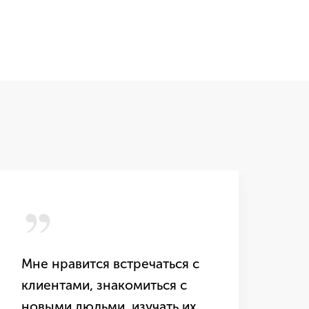
,,
,
Мне нравится встречаться с
5 
клиентами, знакомиться с
ра
новыми людьми, изучать их
ко