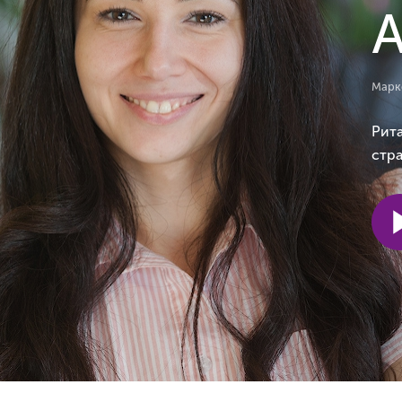
Марк
Рита
стр