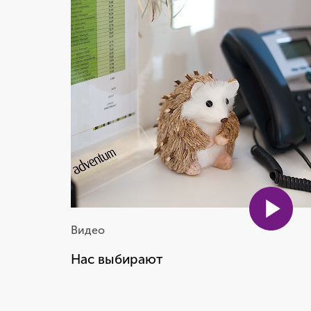
бизнес и понимать, как мы
можем этот бизнес улучшить
Рита Алыкова
Account Director
Видео
Нас выбирают